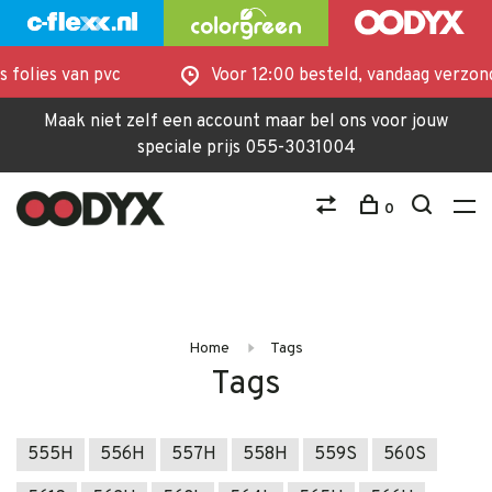
 folies van pvc
Voor 12:00 besteld, vandaag verzon
Maak niet zelf een account maar bel ons voor jouw
speciale prijs 055-3031004
0
Home
Tags
Tags
555H
556H
557H
558H
559S
560S