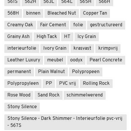
561S
562H
563L
564L
565H
566H
568H
binnen
Bleached Nut
Copper Tan
Creamy Oak
Fair Cement
folie
gestructureerd
Grainy Ash
High Tack
HT
Icy Grain
interieurfolie
Ivory Grain
krasvast
krimpvrij
Leather Luxury
meubel
oodyx
Pearl Concrete
permanent
Plain Walnut
Polypropeen
Polypropyleen
PP
PVC vrij
Rolling Rock
Rose Wood
Sand Rock
schimmelwerend
Stony Silence
Stony Silence - Dark Shimmer - Interieurfolie pvc-vrij
- 567S