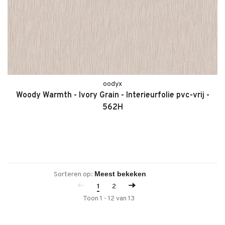
oodyx
Woody Warmth - Ivory Grain - Interieurfolie pvc-vrij -
562H
Sorteren op:
1
2
Toon 1 - 12 van 13