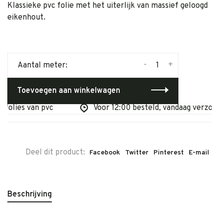
Klassieke pvc folie met het uiterlijk van massief geloogd
eikenhout.
-
+
Aantal meter:
Toevoegen aan winkelwagen
olies van pvc
Voor 12:00 besteld, vandaag verzonde
Deel dit product:
Facebook
Twitter
Pinterest
E-mail
Beschrijving