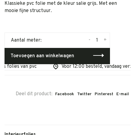
Klassieke pvc folie met de kleur salie grijs. Met een
mooie fijne structuur.
-
+
Aantal meter:
Toevoegen aan winkelwagen
ls folies van pvc
Voor 12:00 besteld, vandaag verzo
Deel dit product:
Facebook
Twitter
Pinterest
E-mail
Interieurfolies